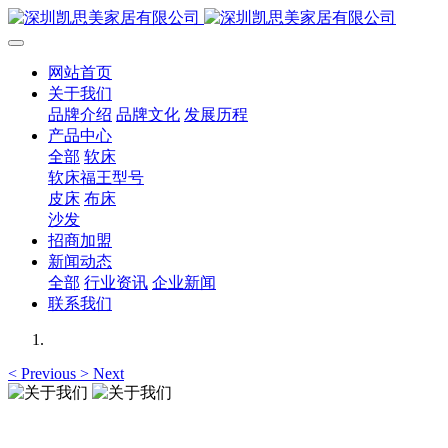
网站首页
关于我们
品牌介绍
品牌文化
发展历程
产品中心
全部
软床
软床福王型号
皮床
布床
沙发
招商加盟
新闻动态
全部
行业资讯
企业新闻
联系我们
<
Previous
>
Next